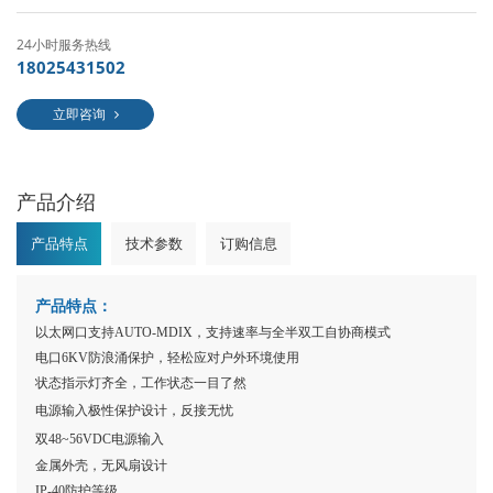
24小时服务热线
18025431502
立即咨询
产品介绍
产品特点
技术参数
订购信息
产品特点：
以太网口支持
AUTO-MDIX，支持速率与全半双工自协商模式
电口
6KV防浪涌保护，轻松应对户外环境使用
状态指示灯齐全，工作状态一目了然
电源输入极性保护设计，反接无忧
双
48~56VDC
电源输入
金属外壳，无风扇设计
IP-40防护等级