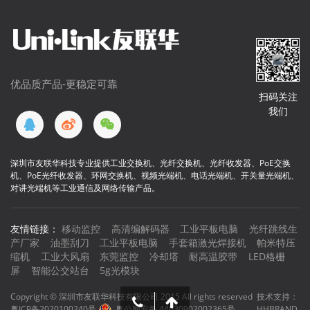
优品质产品-更稳定可靠
扫码关注
我们
深圳市友联华科技专业提供工业交换机、光纤交换机、光纤收发器、PoE交换
机、PoE光纤收发器、环网交换机、视频光端机、电话光端机、开关量光端机、
对讲光端机等工业通信及网络传输产品。
友情链接：
移动监控
高清编解码器
工业平板电脑
光纤跳线生
产厂家
油墨刮刀
工业平板电脑
手套箱激光焊接机
帕米特压
缩机
工业大风扇
东莞监控
冷却塔
耐高温胶带
LED格栅
屏
智能公交站台
5g光模块
Copyright © 深圳市友联华科技有限公司 2015 All rights reserved
技术支持：
粤ICP备2020100240号
粤公网安备 44030902002365号
HHBRAND