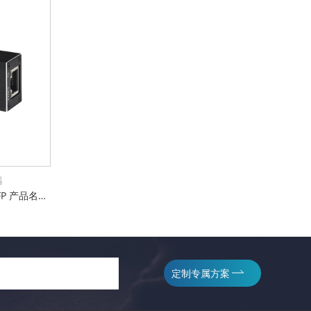
器
产品型号：UL9000-Micro111-SFP 产品名称：微型1光1电百兆收发器，SFP 支持5~15VDC宽电压输入 电口支持全/半双工方式、MDI/MDI-X自动侦测 光口支持单模、多模、单纤、双纤 微型机身，工作温度-10℃~ +50℃ 防雷防静电：6KV防浪涌保护，接触放电8KV，空气放电15KV 电源输入极性保护设计，反接无忧 权威检测：公安部、交通部、电信进网许可等 IP-40防护等级，防尘防潮无忧
定制专属方案