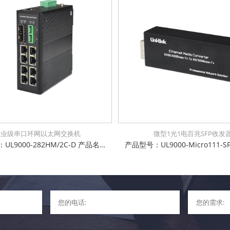
工业级串口环网以太网交换机
微型1光1电百兆SFP收发
产品型号：UL9000-282HM/2C-D 产品名称：工业级8千兆电 + 2千兆SFP光口+2xRS232/485/422 串口管理型交换机 多重管理模式：支持CLI/WEB/SNMP管理方式 支持掉电、断光纤、断网线、超低高温等告警功能，方便运维 支持16K字节巨帧传输，兼容各种扩展协议 支持IEEE802.3az高效节能以太网技术 支持IPv6协议，支持IEEE1855 V2协议透传 支持STP/RSTP/MSTP, EAPS/ERPS，环网自愈时间小于15ms 防雷防静电：6KV防浪涌保护，接触放电8KV，空气放电15KV 电源输入极性保护设计，反接无忧 权威检测：公安部、交通部、电信进网许可等 IP-40防护等级，防尘防潮无忧