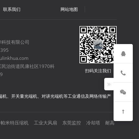
联系我们
网站地图
华科技有限公司
0395
ulinkhua.com
民治街道民康社区1970科
扫码关注我们
9
光端机、开关量光端机、对讲光端机等工业通信及网络传输产
帕米特压缩机
工业大风扇
东莞监控
冷却塔
耐高