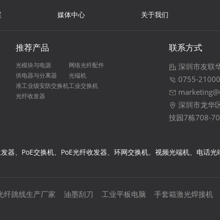
案
媒体中心
关于我们
推荐产品
联系方式
光模块与电源
网络光纤配件
深圳市友联
供电器与分离器
光端机
0755-2100
准工业级安防交换机
工业交换机
marketing@
光纤收发器
深圳市龙华区
技园7栋708-70
发器、PoE交换机、PoE光纤收发器、环网交换机、视频光端机、电话
光纤跳线生产厂家
油墨刮刀
工业平板电脑
手套箱激光焊接机