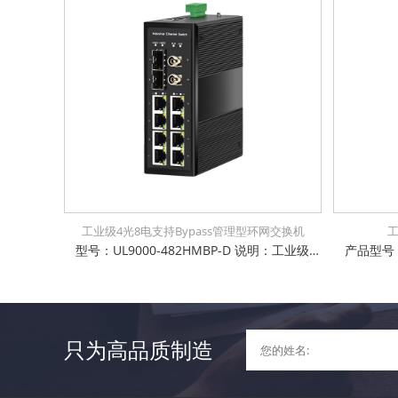
工业级4光8电支持Bypass管理型环网交换机
型号：UL9000-482HMBP-D 说明：工业级8x10/100/1000Base-T + 4x100/1000Base-X SFP 管理型交换机，支持旁路Bypass功能，环网自愈时间小于15ms，6KV防浪涌保护，通过公安部、交通部、电信进网许可检测，支持STP/RSTP/MSTP, EAPS/ERPS
只为高品质制造