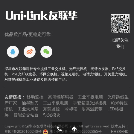
优品质产品-更稳定可靠
扫码关注
我们
深圳市友联华科技专业提供工业交换机、光纤交换机、光纤收发器、PoE交换
机、PoE光纤收发器、环网交换机、视频光端机、电话光端机、开关量光端机、
对讲光端机等工业通信及网络传输产品。
友情链接：
移动监控
高清编解码器
工业平板电脑
光纤跳线生
产厂家
油墨刮刀
工业平板电脑
手套箱激光焊接机
帕米特压
缩机
工业大风扇
东莞监控
冷却塔
耐高温胶带
LED格栅
屏
智能公交站台
5g光模块
Copyright © 深圳市友联华科技有限公司 2015 All rights reserved
技术支持：
粤ICP备2020100240号
粤公网安备 44030902002365号
HHBRAND