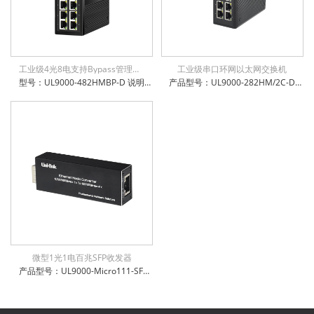
工业级4光8电支持Bypass管理型环网交换机
工业级串口环网以太网交换机
型号：UL9000-482HMBP-D 说明：工业级8x10/100/1000Base-T + 4x100/1000Base-X SFP 管理型交换机，支持旁路Bypass功能，环网自愈时间小于15ms，6KV防浪涌保护，通过公安部、交通部、电信进网许可检测，支持STP/RSTP/MSTP, EAPS/ERPS
产品型号：UL9000-282HM/2C-D 产品名称：工业级8千兆电 + 2千兆SFP光口+2xRS232/485/422 串口管理型交换机 多重管理模式：支持CLI/WEB/SNMP管理方式 支持掉电、断光纤、断网线、超低高温等告警功能，方便运维 支持16K字节巨帧传输，兼容各种扩展协议 支持IEEE802.3az高效节能以太网技术 支持IPv6协议，支持IEEE1855 V2协议透传 支持STP/RSTP/MSTP, EAPS/ERPS，环网自愈时间小于15ms 防雷防静电：6KV防浪涌保护，接触放电8KV，空气放电15KV 电源输入极性保护设计，反接无忧 权威检测：公安部、交通部、电信进网许可等 IP-40防护等级，防尘防潮无忧
微型1光1电百兆SFP收发器
产品型号：UL9000-Micro111-SFP 产品名称：微型1光1电百兆收发器，SFP 支持5~15VDC宽电压输入 电口支持全/半双工方式、MDI/MDI-X自动侦测 光口支持单模、多模、单纤、双纤 微型机身，工作温度-10℃~ +50℃ 防雷防静电：6KV防浪涌保护，接触放电8KV，空气放电15KV 电源输入极性保护设计，反接无忧 权威检测：公安部、交通部、电信进网许可等 IP-40防护等级，防尘防潮无忧