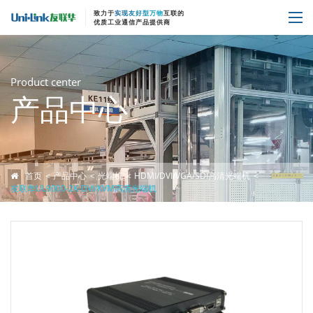
致力于
实现友好型万物
互联的
优质工业通信产品提供商
Product center
产品中心
首页
产品中心
光端机
HDMI/DVI/VGA/SDI高清光端机
友联华UL9000-2K-DVI/KVM高清光端机