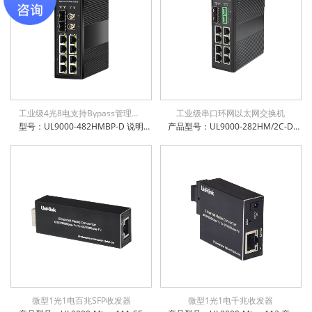
工业级4光8电支持Bypass管理型环网交换机
工业级串口环网以太网交换机
型号：UL9000-482HMBP-D 说明：工业级8x10/100/1000Base-T + 4x100/1000Base-X SFP 管理型交换机，支持旁路Bypass功能，环网自愈时间小于15ms，6KV防浪涌保护，通过公安部、交通部、电信进网许可检测，支持STP/RSTP/MSTP, EAPS/ERPS
产品型号：UL9000-282HM/2C-D 产品名称：工业级8千兆电 + 2千兆SFP光口+2xRS232/485/422 串口管理型交换机 多重管理模式：支持CLI/WEB/SNMP管理方式 支持掉电、断光纤、断网线、超低高温等告警功能，方便运维 支持16K字节巨帧传输，兼容各种扩展协议 支持IEEE802.3az高效节能以太网技术 支持IPv6协议，支持IEEE1855 V2协议透传 支持STP/RSTP/MSTP, EAPS/ERPS，环网自愈时间小于15ms 防雷防静电：6KV防浪涌保护，接触放电8KV，空气放电15KV 电源输入极性保护设计，反接无忧 权威检测：公安部、交通部、电信进网许可等 IP-40防护等级，防尘防潮无忧
微型1光1电百兆SFP收发器
微型1光1电千兆收发器