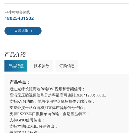
24小时服务热线
18025431502
立即咨询
产品介绍
产品特点
技术参数
订购信息
产品特点：
通过光纤长距离地传输
DVI视频和音频信号；
高清无压缩视频信号分辨率最高可达到
1920*1
200
@60Hz；
支持
KVM功能，能够使用键盘鼠标操作远端设备；
支持外接一路双向模拟立体声音频信号传输；
支持
RS232串口数据单向传输，自适应波特率；
支持
GPIO信号传输；
支持本地
HDMI口环路输出；
兼容
DVI 1.0标准；