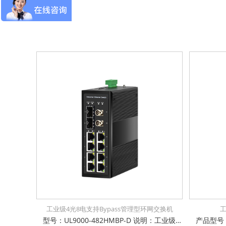
工业级4光8电支持Bypass管理型环网交换机
型号：UL9000-482HMBP-D 说明：工业级8x10/100/1000Base-T + 4x100/1000Base-X SFP 管理型交换机，支持旁路Bypass功能，环网自愈时间小于15ms，6KV防浪涌保护，通过公安部、交通部、电信进网许可检测，支持STP/RSTP/MSTP, EAPS/ERPS