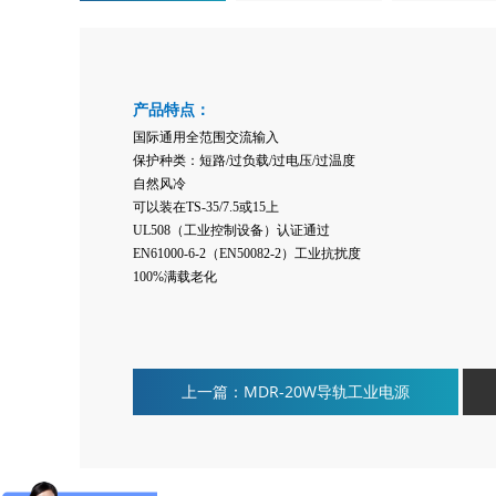
产品特点：
国际通用全范围交流输入
保护
种类：短路
/过负载/过电压/过温度
自然风冷
可以装在
TS-35/7.5
或
15上
UL508（
工业控制设备）认证通过
EN61000-6-2（EN50082-2）
工业抗扰度
100%满载老化
上一篇：MDR-20W导轨工业电源