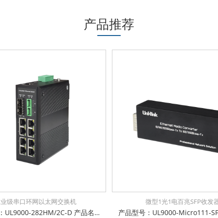
产品推荐
工业级串口环网以太网交换机
微型1光1电百兆SFP收发
产品型号：UL9000-282HM/2C-D 产品名称：工业级8千兆电 + 2千兆SFP光口+2xRS232/485/422 串口管理型交换机 多重管理模式：支持CLI/WEB/SNMP管理方式 支持掉电、断光纤、断网线、超低高温等告警功能，方便运维 支持16K字节巨帧传输，兼容各种扩展协议 支持IEEE802.3az高效节能以太网技术 支持IPv6协议，支持IEEE1855 V2协议透传 支持STP/RSTP/MSTP, EAPS/ERPS，环网自愈时间小于15ms 防雷防静电：6KV防浪涌保护，接触放电8KV，空气放电15KV 电源输入极性保护设计，反接无忧 权威检测：公安部、交通部、电信进网许可等 IP-40防护等级，防尘防潮无忧