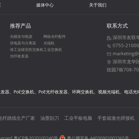
案
媒体中心
关于我们
推荐产品
联系方式
光模块与电源
网络光纤配件
深圳市友联
供电器与分离器
光端机
0755-2100
准工业级安防交换机
工业交换机
marketing@
光纤收发器
深圳市龙华区
技园7栋708-70
发器、PoE交换机、PoE光纤收发器、环网交换机、视频光端机、电话
光纤跳线生产厂家
油墨刮刀
工业平板电脑
手套箱激光焊接机
served
粤ICP备2020100240号
粤公网安备 44030902002365号