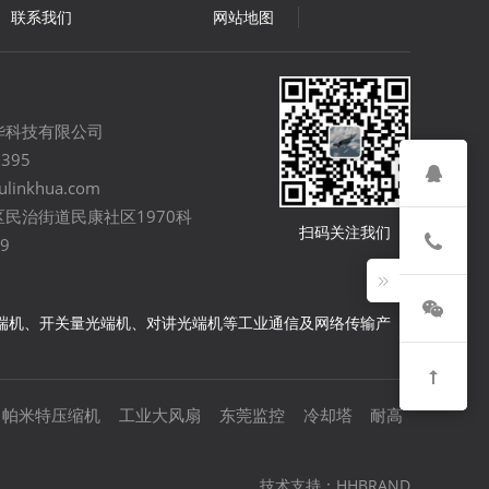
联系我们
网站地图
华科技有限公司
0395
ulinkhua.com
民治街道民康社区1970科
扫码关注我们
9
光端机、开关量光端机、对讲光端机等工业通信及网络传输产
帕米特压缩机
工业大风扇
东莞监控
冷却塔
耐高
技术支持：HHBRAND