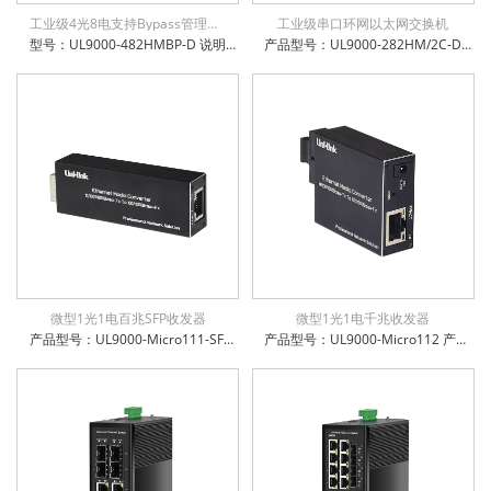
工业级4光8电支持Bypass管理型环网交换机
工业级串口环网以太网交换机
型号：UL9000-482HMBP-D 说明：工业级8x10/100/1000Base-T + 4x100/1000Base-X SFP 管理型交换机，支持旁路Bypass功能，环网自愈时间小于15ms，6KV防浪涌保护，通过公安部、交通部、电信进网许可检测，支持STP/RSTP/MSTP, EAPS/ERPS
产品型号：UL9000-282HM/2C-D 产品名称：工业级8千兆电 + 2千兆SFP光口+2xRS232/485/422 串口管理型交换机 多重管理模式：支持CLI/WEB/SNMP管理方式 支持掉电、断光纤、断网线、超低高温等告警功能，方便运维 支持16K字节巨帧传输，兼容各种扩展协议 支持IEEE802.3az高效节能以太网技术 支持IPv6协议，支持IEEE1855 V2协议透传 支持STP/RSTP/MSTP, EAPS/ERPS，环网自愈时间小于15ms 防雷防静电：6KV防浪涌保护，接触放电8KV，空气放电15KV 电源输入极性保护设计，反接无忧 权威检测：公安部、交通部、电信进网许可等 IP-40防护等级，防尘防潮无忧
微型1光1电百兆SFP收发器
微型1光1电千兆收发器
产品型号：UL9000-Micro111-SFP 产品名称：微型1光1电百兆收发器，SFP 支持5~15VDC宽电压输入 电口支持全/半双工方式、MDI/MDI-X自动侦测 光口支持单模、多模、单纤、双纤 微型机身，工作温度-10℃~ +50℃ 防雷防静电：6KV防浪涌保护，接触放电8KV，空气放电15KV 电源输入极性保护设计，反接无忧 权威检测：公安部、交通部、电信进网许可等 IP-40防护等级，防尘防潮无忧
产品型号：UL9000-Micro112 产品名称：微型1光1电千兆收发器，SC/FC/ST可选，光口百千自适应 支持5~15VDC宽电压输入 电口支持全/半双工方式、MDI/MDI-X自动侦测 光口支持单模、多模、单纤、双纤 微型机身，工作温度-10℃~ +50℃ 防雷防静电：6KV防浪涌保护，接触放电8KV，空气放电15KV 电源输入极性保护设计，反接无忧 权威检测：公安部、交通部、电信进网许可等 IP-40防护等级，防尘防潮无忧