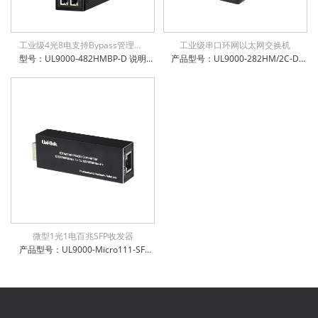
工业级4光8电支持Bypass管理型环网交换机
工业级串口环网以太网交换机
型号：UL9000-482HMBP-D 说明：工业级8x10/100/1000Base-T + 4x100/1000Base-X SFP 管理型交换机，支持旁路Bypass功能，环网自愈时间小于15ms，6KV防浪涌保护，通过公安部、交通部、电信进网许可检测，支持STP/RSTP/MSTP, EAPS/ERPS
产品型号：UL9000-282HM/2C-D 产品名称：工业级8千兆电 + 2千兆SFP光口+2xRS232/485/422 串口管理型交换机 多重管理模式：支持CLI/WEB/SNMP管理方式 支持掉电、断光纤、断网线、超低高温等告警功能，方便运维 支持16K字节巨帧传输，兼容各种扩展协议 支持IEEE802.3az高效节能以太网技术 支持IPv6协议，支持IEEE1855 V2协议透传 支持STP/RSTP/MSTP, EAPS/ERPS，环网自愈时间小于15ms 防雷防静电：6KV防浪涌保护，接触放电8KV，空气放电15KV 电源输入极性保护设计，反接无忧 权威检测：公安部、交通部、电信进网许可等 IP-40防护等级，防尘防潮无忧
微型1光1电百兆SFP收发器
产品型号：UL9000-Micro111-SFP 产品名称：微型1光1电百兆收发器，SFP 支持5~15VDC宽电压输入 电口支持全/半双工方式、MDI/MDI-X自动侦测 光口支持单模、多模、单纤、双纤 微型机身，工作温度-10℃~ +50℃ 防雷防静电：6KV防浪涌保护，接触放电8KV，空气放电15KV 电源输入极性保护设计，反接无忧 权威检测：公安部、交通部、电信进网许可等 IP-40防护等级，防尘防潮无忧